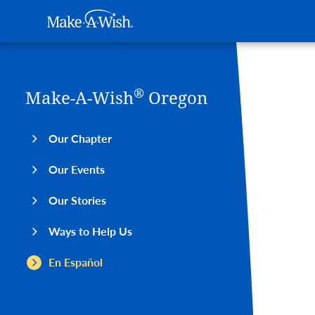
Main navigation
Make-A-Wish
Skip to main content
®
Make-A-Wish
Oregon
Our Chapter
Our Events
Our Stories
Ways to Help Us
En Español