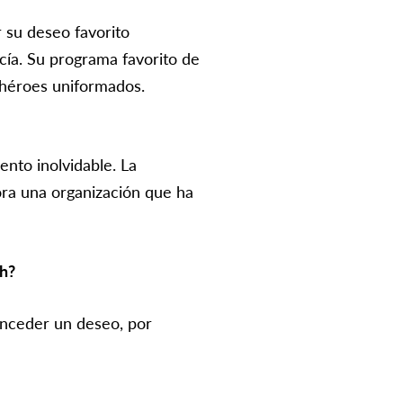
 su deseo favorito
icía. Su programa favorito de
s héroes uniformados.
ento inolvidable. La
hora una organización que ha
sh?
onceder un deseo, por