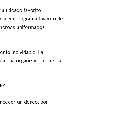
 su deseo favorito
icía. Su programa favorito de
s héroes uniformados.
ento inolvidable. La
hora una organización que ha
sh?
onceder un deseo, por