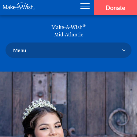
Donate
Main navigation
Skip to main content
Make-A-Wish
®
Make-A-Wish
Mid-Atlantic
Menu
Our Chapter
Our Events
Our Stories
Donate Now
Ways to Help Us
En Español