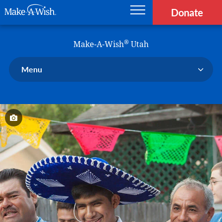
Donate
Main navigation
Skip to main content
Make-A-Wish
®
Make-A-Wish
Utah
Menu
Our Chapter
Our Events
Our Stories
Donate Now
Ways to Help Us
En Español