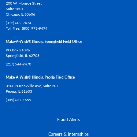
200 W. Monroe Street
Suite 1801
Chicago,
IL
60606
(312) 602-9474
Toll Free
(800) 978-9474
Make-A-Wish® Illinois, Springfield Field Office
PO Box 21096
Springfield,
IL
62703
(217) 544-9470
Make-A-Wish® Illinois, Peoria Field Office
3100 N Knoxville Ave, Suite 207
Peoria,
IL
61603
(309) 637-1659
Fraud Alerts
Careers & Internships