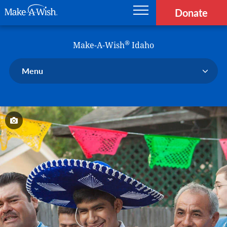
Donate
Main navigation
Skip to main content
Make-A-Wish
®
Make-A-Wish
Idaho
Menu
Our Chapter
Our Events
Our Stories
Donate Now
Ways to Help Us
En Español