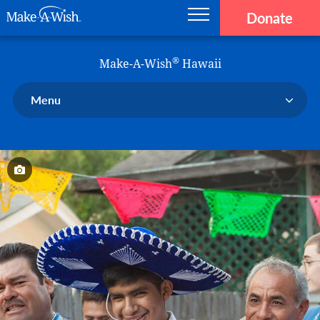
Donate
Main navigation
Skip to main content
Make-A-Wish
®
Make-A-Wish
Hawaii
Menu
Our Chapter
Our Events
Our Stories
Donate Now
Ways to Help Us
En Español